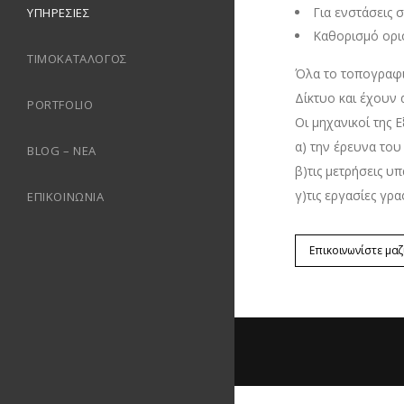
Για ενστάσεις 
ΥΠΗΡΕΣΊΕΣ
Καθορισμό ορι
ΤΙΜΟΚΑΤΑΛΟΓΟΣ
Όλα το τοπογραφι
Δίκτυο και έχουν 
PORTFOLIO
Οι μηχανικοί της
α) την έρευνα του
BLOG – ΝΈΑ
β)τις μετρήσεις υ
γ)τις εργασίες γ
ΕΠΙΚΟΙΝΩΝΊΑ
Επικοινωνίστε μαζ