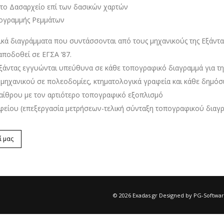
στο Δασαρχείο επί των δασικών χαρτών
ογραμμής Ρεμμάτων
κά διαγράμματα που συντάσσονται από τους μηχανικούς της Εξάντας
αποδοθεί σε ΕΓΣΑ ’87.
 Εξάντας εγγυώνται υπεύθυνα σε κάθε τοπογραφικό διαγραμμά για τ
 μηχανικού σε πολεοδομίες, κτηματολογικά γραφεία και κάθε δημόσ
παίθρου με τον αρτιότερο τοπογραφικό εξοπλισμό
ραφείου (επεξεργασία μετρήσεων-τελική σύνταξη τοπογραφικού διαγ
ί μας
© 2026 Exadas.gr Designed by
PG-Softwa