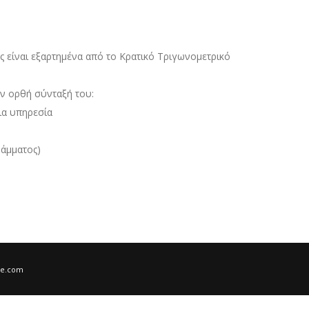
 είναι εξαρτημένα από το Κρατικό Τριγωνομετρικό
ην ορθή σύνταξή του:
ια υπηρεσία
ράμματος)
re.com