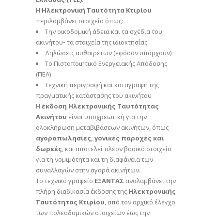
Η
Ηλεκτρονική Ταυτότητα Κτιρίου
περιλαμβάνει στοιχεία όπως:
Την οικοδομική άδεια και τα σχέδια του
ακινήτου• τα στοιχεία της ιδιοκτησίας
Δηλώσεις αυθαιρέτων (εφόσον υπάρχουν)
Το Πιστοποιητικό Ενεργειακής Απόδοσης
(ΠΕΑ)
Τεχνική περιγραφή και καταγραφή της
πραγματικής κατάστασης του ακινήτου
Η
έκδοση Ηλεκτρονικής Ταυτότητας
Ακινήτου
είναι υποχρεωτική για την
ολοκλήρωση μεταβιβάσεων ακινήτων, όπως
αγοραπωλησίες, γονικές παροχές και
δωρεές
, και αποτελεί πλέον βασικό στοιχείο
για τη νομιμότητα και τη διαφάνεια των
συναλλαγών στην αγορά ακινήτων.
Το τεχνικό γραφείο
ΕΞΑΝΤΑΣ
αναλαμβάνει την
πλήρη διαδικασία έκδοσης της
Ηλεκτρονικής
Ταυτότητας Κτιρίου
, από τον αρχικό έλεγχο
των πολεοδομικών στοιχείων έως την