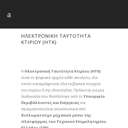
ΗΛΕΚΤΡΟΝΙΚΗ ΤΑΥΤΟΤΗΤΑ
ΚΤΙΡΙΟΥ (ΗΤΚ)
Η
Ηλεκτρονική Ταυτότητα Κτιρίου (ΗΤΚ)
είναι το ψηφιακό αρχείο κάθε ακινήτου, στο
οποίο καταγράφονται όλα τα βασικά στοιχεία
του κτιρίου ή της ιδιοκτησίας. Πρόκειται για μια
διαδικασία που θεσπίστηκε από το
Υπουργείο
Περιβάλλοντος και Ενέργειας
και
πραγματοποιείται αποκλειστικά από
διπλωματούχο μηχανικό μέσω της
πλατφόρμας του Τεχνικού Επιμελητηρίου
Ελλάδας (ΤΕΕ)
.