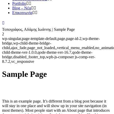
Portfolio
Blog – Νέα
Επικοινωνία
Τοπογράφος, Αδάμης Ιωάννης | Sample Page
2
wp-singular,page-template-default,page,page-id-2,wp-theme-
bridge,wp-child-theme-bridge-
child,ajax_fade,page_not_loaded,,vertical_menu_enabled,no_anima
child-theme-ver-1.0.0,qode-theme-ver-16.7,qode-theme-
bridge,disabled_footer_top,wpb-js-composer js-comp-ver-
8.7.2,vc_responsive
Sample Page
This is an example page. It’s different from a blog post because it
will stay in one place and will show up in your site navigation (in
most themes). Most people start with an About page that introduces